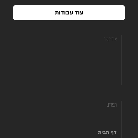
עוד עבודות
צור קשר
hofit@hamitbachon.co.il
972-507662022+
972-775580668+
תפריט
דף הבית