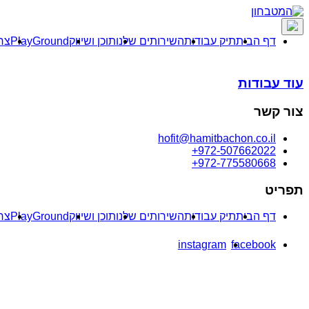
דף הבית
תיק עבודות
השירותים שלנו
תוכן ושיווק
PlayGround
צר
עוד עבודות
צור קשר
hofit@hamitbachon.co.il
972-507662022+
972-775580668+
תפריט
דף הבית
תיק עבודות
השירותים שלנו
תוכן ושיווק
PlayGround
צר
instagram
facebook