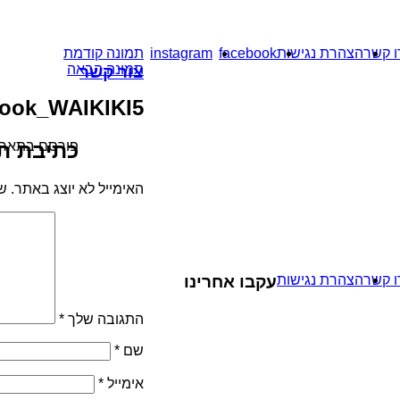
ו קשר
הצהרת נגישות
facebook
instagram
תמונה קודמת
תמונה הבאה
צור קשר
ook_WAIKIKI5
פורסם בתאר
כתיבת ת
האימייל לא יוצג באתר.
ש
ו קשר
הצהרת נגישות
עקבו אחרינו
התגובה שלך
*
שם
*
אימייל
*