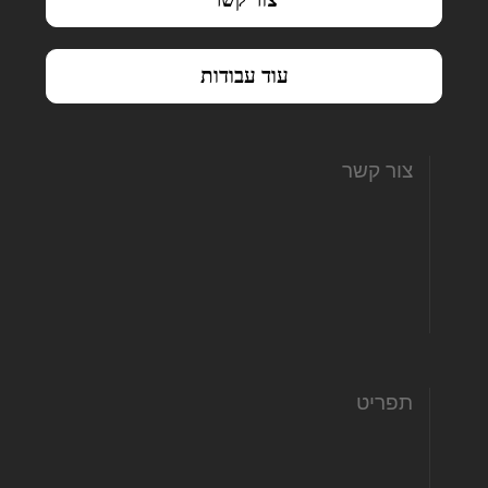
עוד עבודות
צור קשר
hofit@hamitbachon.co.il
972-507662022+
972-775580668+
תפריט