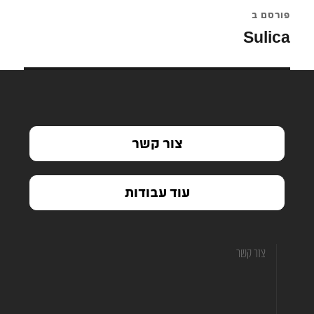
פורסם ב
Sulica
צור קשר
עוד עבודות
צור קשר
hofit@hamitbachon.co.il