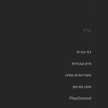
972-507662022+
972-775580668+
תפריט
דף הבית
תיק עבודות
השירותים שלנו
תוכן ושיווק
PlayGround