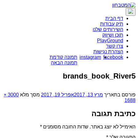
דף הבית
תיק עבודות
השירותים שלנו
תוכן ושיווק
PlayGround
צרו קשר
הצהרת נגישות
facebook
instagram
תמונה קודמת
תמונה הבאה
brands_book_River5
פורסם בתאריך
מרץ 13, 2017
אפריל 19, 2017
מסך מלא
3000 ×
1688
כתיבת תגובה
האימייל לא יוצג באתר.
שדות החובה מסומנים
*
התגובה שלך
*