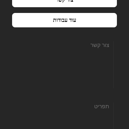
עוד עבודות
צור קשר
hofit@hamitbachon.co.il
972-507662022+
972-775580668+
תפריט