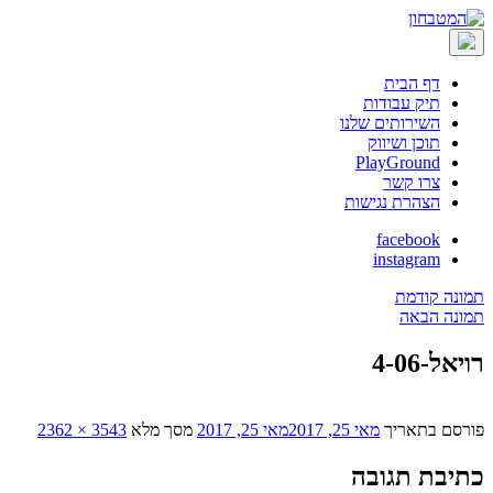
דף הבית
תיק עבודות
השירותים שלנו
תוכן ושיווק
PlayGround
צרו קשר
הצהרת נגישות
facebook
instagram
תמונה קודמת
תמונה הבאה
רויאל-4-06
פורסם בתאריך
מאי 25, 2017
מאי 25, 2017
מסך מלא
3543 × 2362
כתיבת תגובה