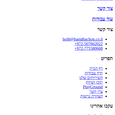
צור קשר
עוד עבודות
צור קשר
hofit@hamitbachon.co.il
972-507662022+
972-775580668+
תפריט
דף הבית
תיק עבודות
השירותים שלנו
תוכן ושיווק
PlayGround
צרו קשר
הצהרת נגישות
עקבו אחרינו