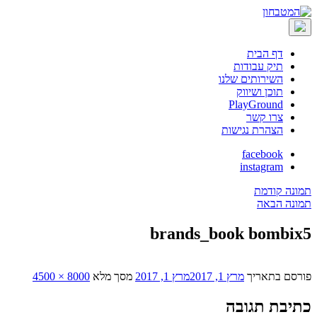
דף הבית
תיק עבודות
השירותים שלנו
תוכן ושיווק
PlayGround
צרו קשר
הצהרת נגישות
facebook
instagram
תמונה קודמת
תמונה הבאה
brands_book bombix5
פורסם בתאריך
מרץ 1, 2017
מרץ 1, 2017
מסך מלא
8000 × 4500
כתיבת תגובה