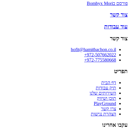
פורסם ב
Bombyx Mori
צור קשר
עוד עבודות
צור קשר
hofit@hamitbachon.co.il
972-507662022+
972-775580668+
תפריט
דף הבית
תיק עבודות
השירותים שלנו
תוכן ושיווק
PlayGround
צרו קשר
הצהרת נגישות
עקבו אחרינו