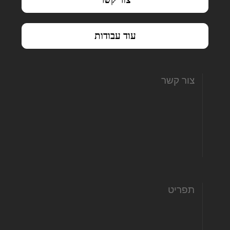
עוד עבודות
צור קשר
hofit@hamitbachon.co.il
972-507662022+
972-775580668+
תפריט